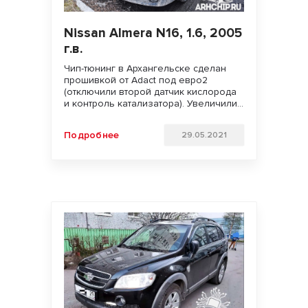
Nissan Almera N16, 1.6, 2005
г.в.
Чип-тюнинг в Архангельске сделан
прошивкой от Adact под евро2
(отключили второй датчик кислорода
и контроль катализатора). Увеличили
мощность двигателя. Улучшили
динамику разгона и отзывчивость
Подробнее
29.05.2021
педали газа. Удачи на дорогах!!!