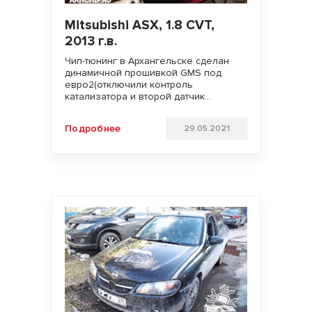
Mitsubishi ASX, 1.8 CVT,
2013 г.в.
Чип-тюнинг в Архангельске сделан
динамичной прошивкой GMS под
евро2(отключили контроль
катализатора и второй датчик
кислорода). Увеличили мощность
двигателя. Улучшили динамику
Подробнее
29.05.2021
разгона, подхват с низов и
отзывчивость педали газа. Клиент
доволен!