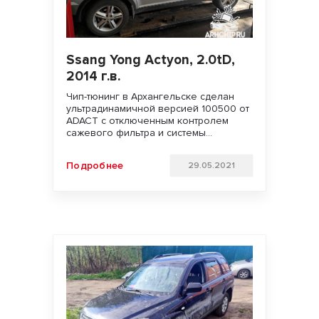
Ssang Yong Actyon, 2.0tD,
2014 г.в.
Чип-тюнинг в Архангельске сделан
ультрадинамичной версией 100500 от
ADACT с отключенным контролем
сажевого фильтра и системы
рециркуляции (EGR). Получен
существенный прирост мощности и
Подробнее
29.05.2021
крутящего момента. Удачи на дорогах
и БЕЗДОРОЖЬЯХ!!!