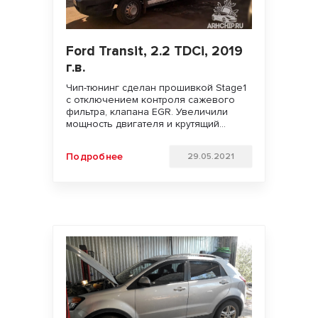
Ford Transit, 2.2 TDCi, 2019
г.в.
Чип-тюнинг сделан прошивкой Stage1
с отключением контроля сажевого
фильтра, клапана EGR. Увеличили
мощность двигателя и крутящий
момент. Улучшили динамику разгона,
подхват с низов и отзывчивость
Подробнее
29.05.2021
педали газа. Ожидается снижение
расхода. УДАЧИ НА ДОРОГАХ!