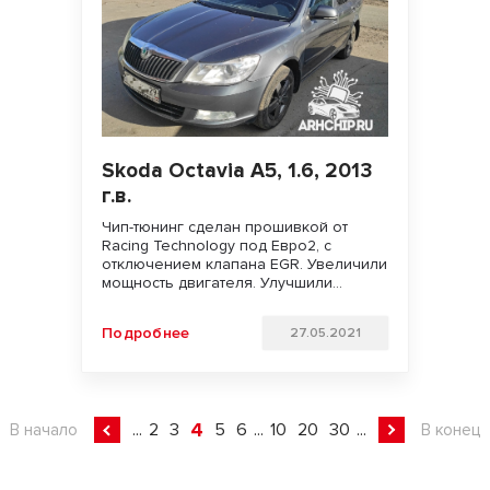
Skoda Octavia A5, 1.6, 2013
г.в.
Чип-тюнинг сделан прошивкой от
Racing Technology под Евро2, с
отключением клапана EGR. Увеличили
мощность двигателя. Улучшили
динамику разгона, подхват с низов и
отзывчивость педали газа. Удачи на
Подробнее
27.05.2021
дорогах!!!
4
...
2
3
5
6
...
10
20
30
...
В начало
В конец