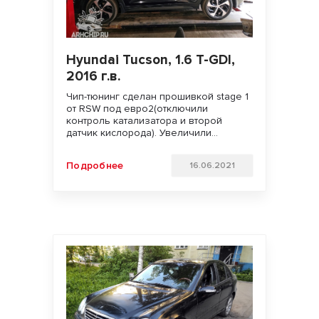
Hyundai Tucson, 1.6 T-GDI,
2016 г.в.
Чип-тюнинг сделан прошивкой stage 1
от RSW под евро2(отключили
контроль катализатора и второй
датчик кислорода). Увеличили
мощность двигателя и улучшили
отзывчивость педали газа. Удачи на
Подробнее
16.06.2021
дорогах и бездорожьях!!!