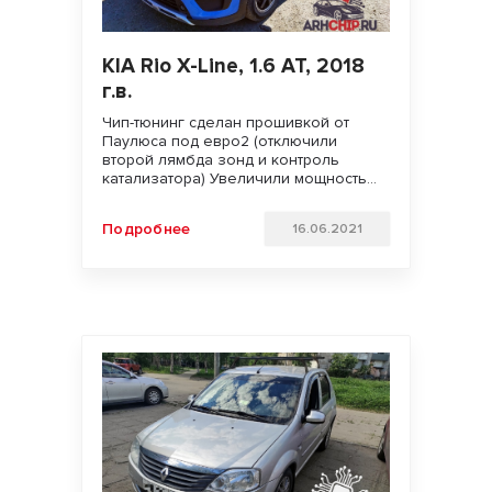
KIA Rio X-Line, 1.6 AT, 2018
г.в.
Чип-тюнинг сделан прошивкой от
Паулюса под евро2 (отключили
второй лямбда зонд и контроль
катализатора) Увеличили мощность
двигателя. Улучшили динамику
разгона и отзывчивость педали газа
Подробнее
16.06.2021
Удачи на дорогах!!!