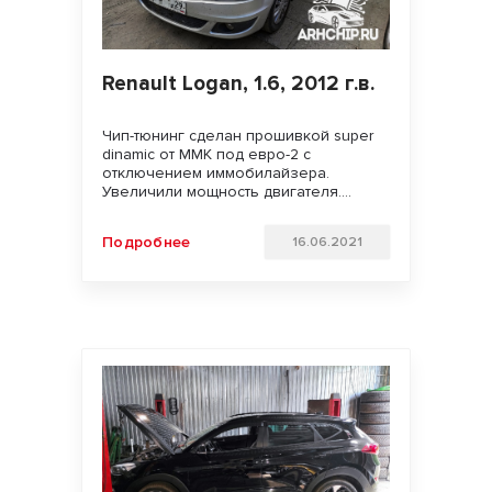
Renault Logan, 1.6, 2012 г.в.
Чип-тюнинг сделан прошивкой super
dinamic от MMK под евро-2 с
отключением иммобилайзера.
Увеличили мощность двигателя.
Улучшили динамику разгона и
отзывчивость педали газа. Удачи на
Подробнее
16.06.2021
дорогах!!!