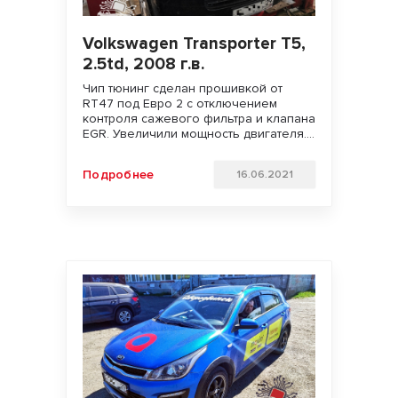
Volkswagen Transporter T5,
2.5td, 2008 г.в.
Чип тюнинг сделан прошивкой от
RT47 под Евро 2 с отключением
контроля сажевого фильтра и клапана
EGR. Увеличили мощность двигателя.
Улучшили динамику разгона и
отзывчивость педали газа. Ожидается
Подробнее
16.06.2021
экономия топлива. Удачи на дорогах!!!