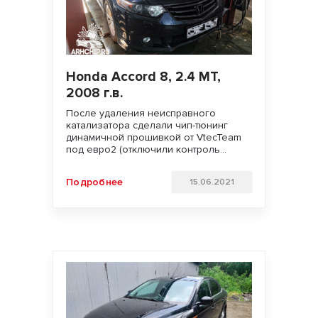
Honda Accord 8, 2.4 MT,
2008 г.в.
После удаления неисправного
катализатора сделали чип-тюнинг
динамичной прошивкой от VtecTeam
под евро2 (отключили контроль
катализатора и второй датчик
кислорода) Увеличили мощность
Подробнее
15.06.2021
двигателя и крутящий момент.
Улучшили динамику разгона, подхват
с низов и отзывчивость педали газа.
УДАЧИ НА ДОРОГАХ!