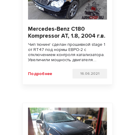
Mercedes-Benz C180
Kompressor AT, 1.8, 2004 г.в.
Чип тюнинг сделан прошивкой stage 1
от RT47 под нормы ЕВРО-2 с
отключением контроля катализатора.
Увеличили мощность двигателя.
Улучшили динамику разгона и
отзывчивость педали газа. Удачи на
Подробнее
16.06.2021
дорогах!!!