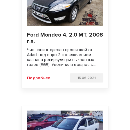
Ford Mondeo 4, 2.0 MT, 2008
г.в.
Чип-тюнинг сделан прошивкой от
Adact под евро-2 с отключением
клапана рециркуляции выхлопных
газов (EGR). Увеличили мощность
двигателя. Улучшили динамику
разгона и отзывчивость педали газа.
Подробнее
15.06.2021
Удачи на дорогах!!!