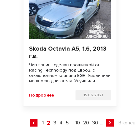
Skoda Octavia A5, 1.6, 2013
г.в.
Чип-тюнинг сделан прошивкой от
Racing Technology под Евро2, с
отключением клапана EGR. Увеличили
мощность двигателя. Улучшили
динамику разгона, подхват с низов и
отзывчивость педали газа. Удачи на
Подробнее
15.06.2021
дорогах!!!
2
1
3
4
5
...
10
20
30
...
В конец