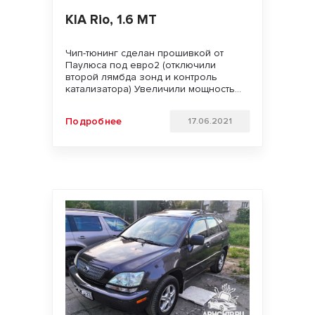
KIA Rio, 1.6 MT
Чип-тюнинг сделан прошивкой от
Паулюса под евро2 (отключили
второй лямбда зонд и контроль
катализатора) Увеличили мощность
двигателя. Улучшили динамику
разгона и отзывчивость педали газа
Подробнее
17.06.2021
Удачи на дорогах!!!