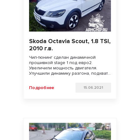
Skoda Octavia Scout, 1.8 TSI,
2010 г.в.
Чип-тюнинг сделан динамичной
прошивкой stage 1 под евро2.
Увеличили мощность двигателя.
Улучшили динамику разгона, подхват
с низов и отзывчивость педали газа.
Расчетный прирост мощности составил
Подробнее
15.06.2021
около 45 л.с. Удачи на дорогах!!!