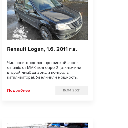
Renault Logan, 1.6, 2011 г.в.
Чип-тюнинг сделан прошивкой super
dinamic от MMK под евро-2 (отключили
второй лямбда зонд и контроль
катализатора). Увеличили мощность
двигателя. Улучшили динамику разгона и
отзывчивость педали газа. Удачи на
Подробнее
15.04.2021
дорогах!!!