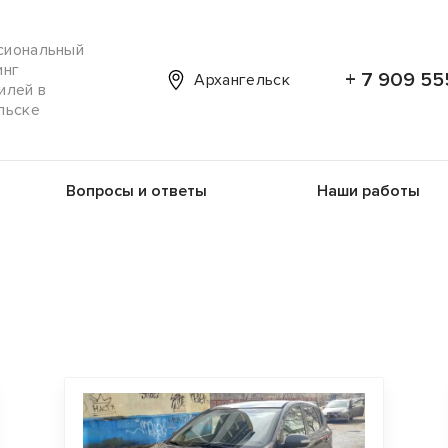
сиональный
инг
+ 7 909 55
Архангельск
илей в
льске
Вопросы и ответы
Наши работы