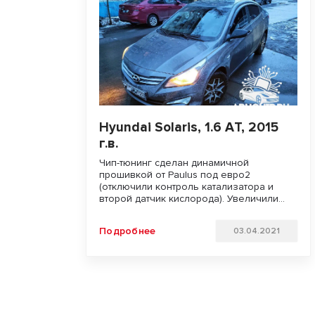
Hyundai Solaris, 1.6 АT, 2015
г.в.
Чип-тюнинг сделан динамичной
прошивкой от Paulus под евро2
(отключили контроль катализатора и
второй датчик кислорода). Увеличили
мощность двигателя. Улучшили динамику
разгона и отзывчивость педали газа.
Подробнее
03.04.2021
Удачи на дорогах!!!