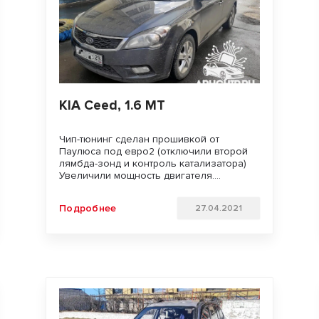
KIA Ceed, 1.6 MT
Чип-тюнинг сделан прошивкой от
Паулюса под евро2 (отключили второй
лямбда-зонд и контроль катализатора)
Увеличили мощность двигателя.
Улучшили динамику разгона и
отзывчивость педали газа. Удачи на
Подробнее
27.04.2021
дорогах!!!