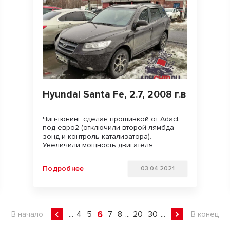
Hyundai Santa Fe, 2.7, 2008 г.в
Чип-тюнинг сделан прошивкой от Adact
под евро2 (отключили второй лямбда-
зонд и контроль катализатора).
Увеличили мощность двигателя.
Улучшили динамику разгона и
отзывчивость педали газа. Удачи на
Подробнее
03.04.2021
дорогах!!!
6
...
4
5
7
8
...
20
30
...
В начало
В конец