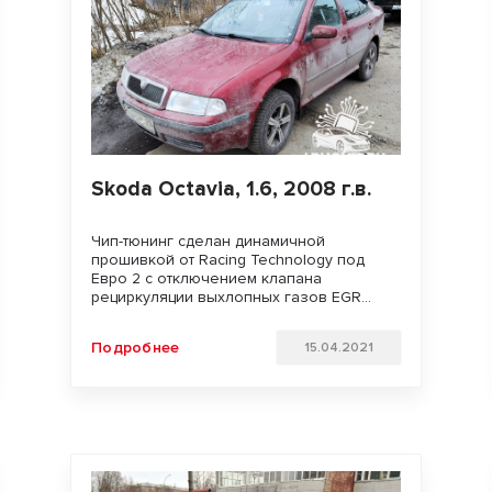
Skoda Octavia, 1.6, 2008 г.в.
Чип-тюнинг сделан динамичной
прошивкой от Racing Technology под
Евро 2 с отключением клапана
рециркуляции выхлопных газов EGR
Увеличили мощность двигателя.
Улучшили динамику разгона, подхват с
Подробнее
15.04.2021
низов и отзывчивость педали газа.
Удачи на дорогах!!!