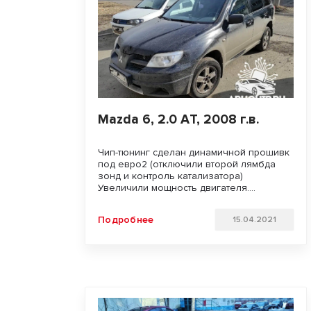
Mazda 6, 2.0 AТ, 2008 г.в.
Чип-тюнинг сделан динамичной прошивк
под евро2 (отключили второй лямбда
зонд и контроль катализатора)
Увеличили мощность двигателя.
Улучшили динамику разгона и
отзывчивость педали газа. Удачи на
Подробнее
15.04.2021
дорогах!!!