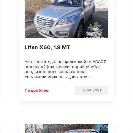
Lifan X60, 1.8 MT
Чип-тюнинг сделан прошивкой от ADACT
под евро2 (отключили второй лямбда
зонд и контроль катализатора)
Увеличили мощность двигателя.
Улучшили динамику разгона и
отзывчивость педали газа. Удачи на
Подробнее
15.04.2021
дорогах!!!