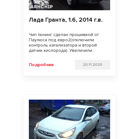
Лада Гранта, 1.6, 2014 г.в.
Чип тюнинг сделан прошивкой от
Паулюса под евро2(отключили
контроль катализатора и второй
датчик кислорода). Увеличили
мощность двигателя. Улучшили
динамику разгона, подхват с низов и
Подробнее
20.11.2020
отзывчивость педали газа. Удачи на
дорогах!!!