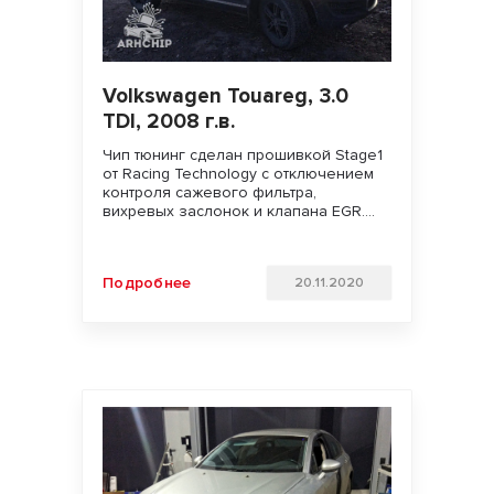
Volkswagen Touareg, 3.0
TDI, 2008 г.в.
Чип тюнинг сделан прошивкой Stage1
от Racing Technology с отключением
контроля сажевого фильтра,
вихревых заслонок и клапана EGR.
Увеличили мощность двигателя.
Улучшили динамику разгона и
отзывчивость педали газа. Удачи на
Подробнее
20.11.2020
дорогах!!!