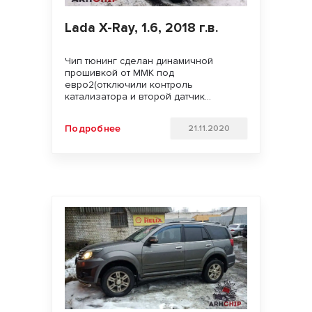
Lada X-Ray, 1.6, 2018 г.в.
Чип тюнинг сделан динамичной
прошивкой от ММК под
евро2(отключили контроль
катализатора и второй датчик
кислорода). Увеличили мощность
двигателя. Улучшили динамику
Подробнее
21.11.2020
разгона, подхват с низов и
отзывчивость педали газа. Удачи на
дорогах!!!