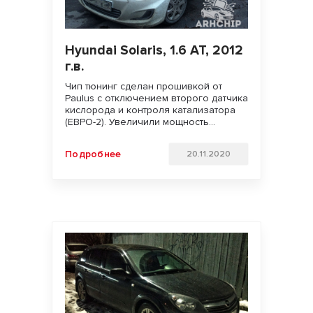
Hyundai Solaris, 1.6 AT, 2012
г.в.
Чип тюнинг сделан прошивкой от
Paulus с отключением второго датчика
кислорода и контроля катализатора
(ЕВРО-2). Увеличили мощность
двигателя. Улучшили динамику
разгона и отзывчивость педали газа.
Подробнее
20.11.2020
Удачи на дорогах!!!