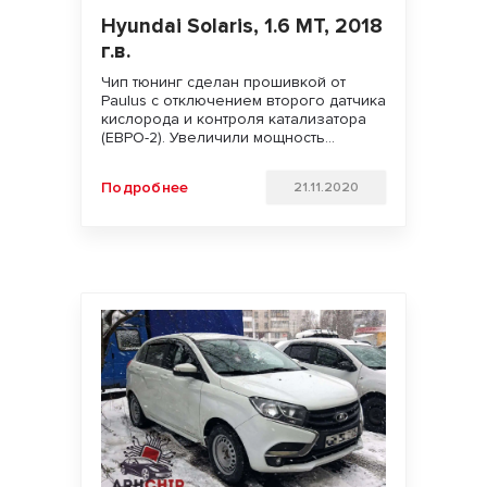
Hyundai Solaris, 1.6 MT, 2018
г.в.
Чип тюнинг сделан прошивкой от
Paulus с отключением второго датчика
кислорода и контроля катализатора
(ЕВРО-2). Увеличили мощность
двигателя. Улучшили динамику
разгона и отзывчивость педали газа.
Подробнее
21.11.2020
Удачи на дорогах!!!