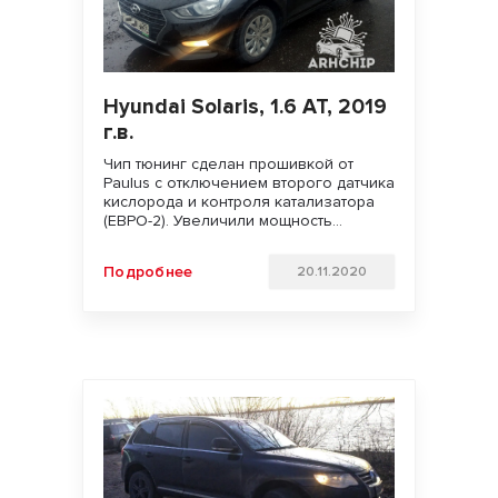
Hyundai Solaris, 1.6 AT, 2019
г.в.
Чип тюнинг сделан прошивкой от
Paulus с отключением второго датчика
кислорода и контроля катализатора
(ЕВРО-2). Увеличили мощность
двигателя. Улучшили динамику
разгона и отзывчивость педали газа.
Подробнее
20.11.2020
Удачи на дорогах!!!