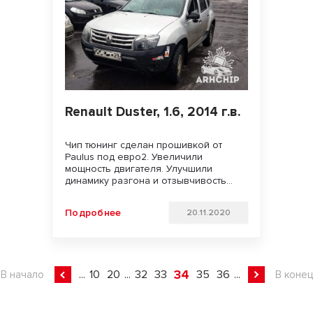
Renault Duster, 1.6, 2014 г.в.
Чип тюнинг сделан прошивкой от
Paulus под евро2. Увеличили
мощность двигателя. Улучшили
динамику разгона и отзывчивость
педали газа. Удачи на дорогах и
бездорожьях!!!
Подробнее
20.11.2020
34
...
10
20
...
32
33
35
36
...
В начало
В конец