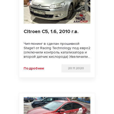
Citroen C5, 1.6, 2010 г.в.
Чип-тюнинг в сделан прошивкой
Stage1 от Racing Technology под евро2
(отключили контроль катализатора и
второй датчик кислорода) Увеличили
мощность двигателя. Улучшили
динамику разгона, тягу на низких
Подробнее
20.11.2020
оборотах и отзывчивость педали
газа. Расчетный прирост составил 30
л.с. Удачи на дорогах!!!