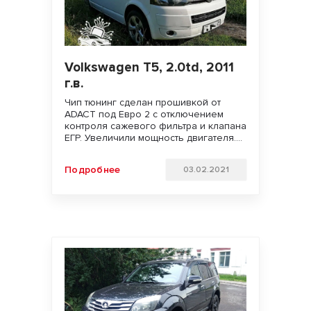
Volkswagen T5, 2.0td, 2011
г.в.
Чип тюнинг сделан прошивкой от
ADACT под Евро 2 с отключением
контроля сажевого фильтра и клапана
ЕГР. Увеличили мощность двигателя.
Улучшили динамику разгона и
отзывчивость педали газа. Ожидается
Подробнее
03.02.2021
экономия топлива.