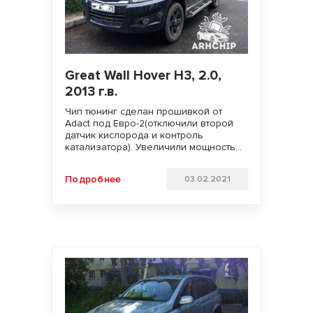
Great Wall Hover H3, 2.0,
2013 г.в.
Чип тюнинг сделан прошивкой от
Adact под Евро-2(отключили второй
датчик кислорода и контроль
катализатора). Увеличили мощность
двигателя. Улучшили динамику
разгона и отзывчивость педали газа.
Подробнее
03.02.2021
Удачи на дорогах и бездорожье!!!