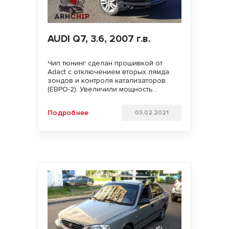
AUDI Q7, 3.6, 2007 г.в.
Чип тюнинг сделан прошивкой от
Adact с отключением вторых лямда
зондов и контроля катализаторов
(ЕВРО-2). Увеличили мощность
двигателя. Улучшили динамику
разгона и отзывчивость педали газа.
Подробнее
03.02.2021
Удачи на дорогах!