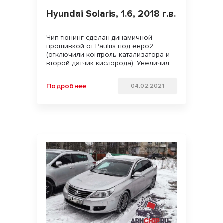
Hyundai Solaris, 1.6, 2018 г.в.
Чип-тюнинг сделан динамичной
прошивкой от Paulus под евро2
(отключили контроль катализатора и
второй датчик кислорода). Увеличили
мощность двигателя. Улучшили
динамику разгона и отзывчивость
Подробнее
04.02.2021
педали газа. Удачи на дорогах!!!