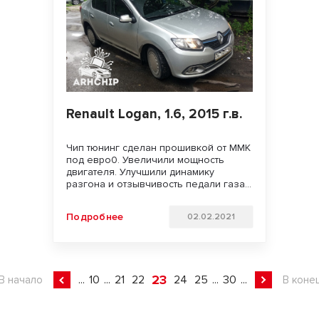
Renault Logan, 1.6, 2015 г.в.
Чип тюнинг сделан прошивкой от ММК
под евро0. Увеличили мощность
двигателя. Улучшили динамику
разгона и отзывчивость педали газа.
Удачи на дорогах!!!
Подробнее
02.02.2021
23
...
10
...
21
22
24
25
...
30
...
В начало
В коне