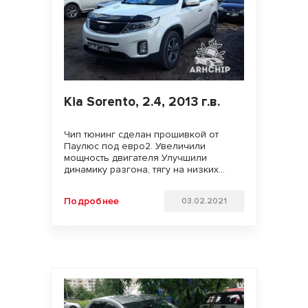
Kia Sorento, 2.4, 2013 г.в.
Чип тюнинг сделан прошивкой от
Паулюс под евро2. Увеличили
мощность двигателя Улучшили
динамику разгона, тягу на низких
оборотах и отзывчивость педали
газа. Удачи на дорогах и
Подробнее
03.02.2021
бездорожьях!!!