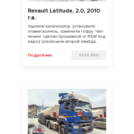
Renault Latitude, 2.0, 2010
г.в.
Удалили катализатор, установили
пламегаситель, заменили гофру. Чип-
тюнинг сделан прошивкой от RSW под
евро2 (отключили второй лямбда
зонд и контроль катализатора)
Увеличили мощность двигателя.
Подробнее
03.02.2021
Улучшили динамику разгона и
отзывчивость педали газа. Удачи на
дорогах!!!