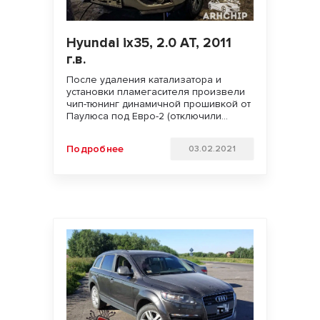
Hyundai ix35, 2.0 AT, 2011
г.в.
После удаления катализатора и
установки пламегасителя произвели
чип-тюнинг динамичной прошивкой от
Паулюса под Евро-2 (отключили
второй лямбда зонд и контроль
катализатора). Увеличили мощность
Подробнее
03.02.2021
двигателя и улучшили отзывчивость
педали газа. Удачи на дорогах!!!