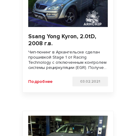
Ssang Yong Kyron, 2.0tD,
2008 г.в.
Чип-тюнинг в Архангельске сделан
прошивкой Stage 1 от Racing
Technology с отключенным контролем
системы рециркуляции (EGR). Получен
существенный прирост мощности и
крутящего момента. Клиент доволен!
Подробнее
03.02.2021
Удачи на дорогах и БЕЗДОРОЖЬЯХ!!!