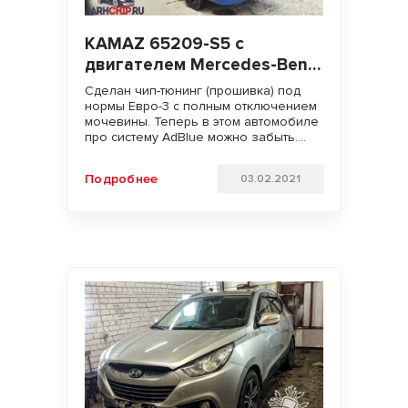
KAMAZ 65209-S5 с
двигателем Mercedes-Benz
OM 457LA.V/3 (Евро-5), 2020
Сделан чип-тюнинг (прошивка) под
г.в.
нормы Евро-3 с полным отключением
мочевины. Теперь в этом автомобиле
про систему AdBlue можно забыть.
Увеличили мощность двигателя с 401
л.с. до 460 л.с. Ожидается
Подробнее
03.02.2021
значительное снижение расхода
топлива. Удачи на дорогах!!!