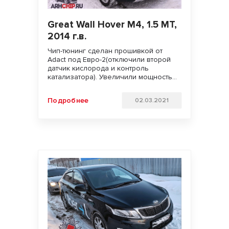
Great Wall Hover M4, 1.5 MT,
2014 г.в.
Чип-тюнинг сделан прошивкой от
Adact под Евро-2(отключили второй
датчик кислорода и контроль
катализатора). Увеличили мощность
двигателя. Улучшили динамику
разгона и отзывчивость педали газа.
Подробнее
02.03.2021
Удачи на дорогах и бездорожье!!!