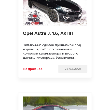
Opel Astra J, 1.6, АКПП
Чип-тюнинг сделан прошивкой под
нормы Евро-2 с отключением
контроля катализатора и второго
датчика кислорода. Увеличили
мощность двигателя. Улучшили
динамику разгона, подхват с низов и
Подробнее
28.02.2021
отзывчивость педали газа. Удачи на
дорогах!!!