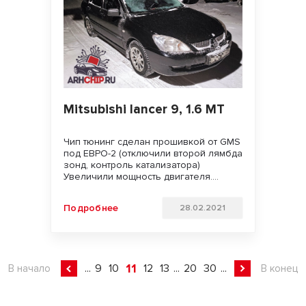
Mitsubishi lancer 9, 1.6 MT
Чип тюнинг сделан прошивкой от GMS
под ЕВРО-2 (отключили второй лямбда
зонд, контроль катализатора)
Увеличили мощность двигателя.
Улучшили динамику разгона и
отзывчивость педали газа Удачи на
Подробнее
28.02.2021
дорогах!!!
11
...
9
10
12
13
...
20
30
...
В начало
В конец