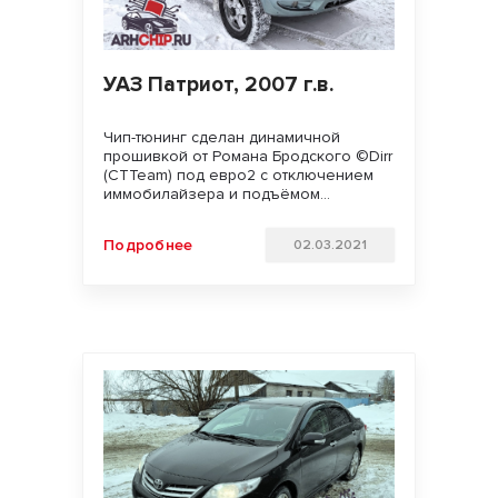
УАЗ Патриот, 2007 г.в.
Чип-тюнинг сделан динамичной
прошивкой от Романа Бродского ©Dirr
(CTTeam) под евро2 с отключением
иммобилайзера и подъёмом
холостого хода до 850 оборотов.
Увеличили крутящий момент
Подробнее
02.03.2021
практически во всем диапазоне
оборотов, исправлены проблемы
заводских калибровок с прогревом и
перерасходом. Удачи на дорогах и
бездорожьях!!!