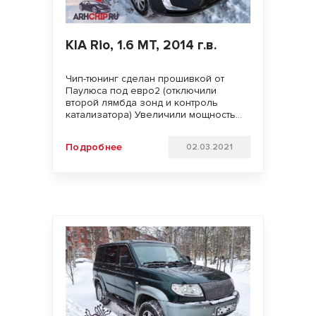
KIA Rio, 1.6 MT, 2014 г.в.
Чип-тюнинг сделан прошивкой от
Паулюса под евро2 (отключили
второй лямбда зонд и контроль
катализатора) Увеличили мощность
двигателя. Улучшили динамику
разгона и отзывчивость педали газа
Подробнее
02.03.2021
Удачи на дорогах!!!