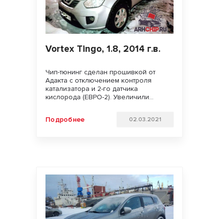
Vortex Tingo, 1.8, 2014 г.в.
Чип-тюнинг сделан прошивкой от
Адакта с отключением контроля
катализатора и 2-го датчика
кислорода (ЕВРО-2). Увеличили
мощность двигателя. Улучшили
динамику разгона, подхват с низов и
Подробнее
02.03.2021
отзывчивость педали газа. Удачи на
дорогах!