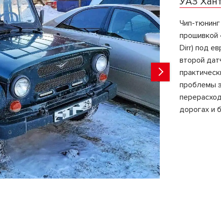
УАЗ Ханте
Чип-тюнинг
прошивкой 
Dirr) под е
второй дат
практическ
проблемы з
перерасход
дорогах и б