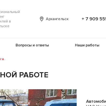
сиональный
инг
+ 7 909 55
Архангельск
илей в
льске
Вопросы и ответы
Наши работы
г.в.
ННОЙ РАБОТЕ
Автомоби