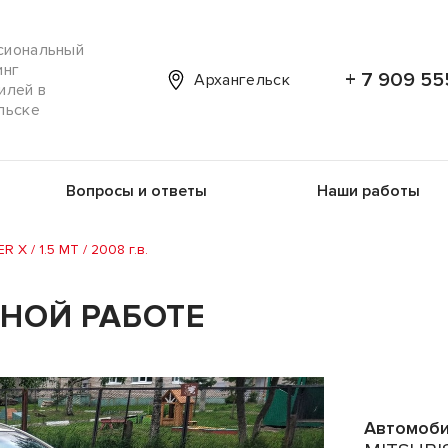
сиональный
инг
+ 7 909 55
Архангельск
илей в
льске
Вопросы и ответы
Наши работы
 X / 1.5 MT / 2008 г.в.
ННОЙ РАБОТЕ
Автомоби